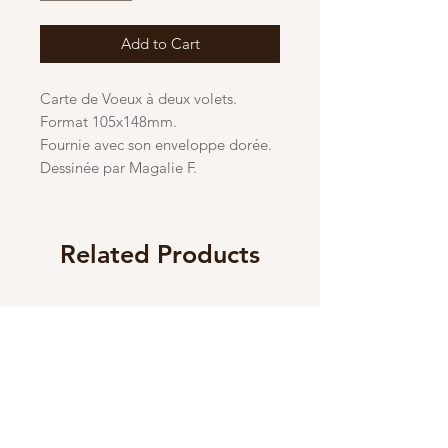
Add to Cart
Carte de Voeux à deux volets.
Format 105x148mm.
Fournie avec son enveloppe dorée.
Dessinée par Magalie F.
Related Products
New
New